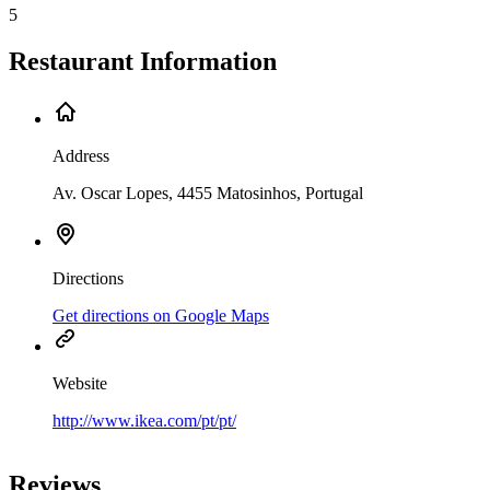
5
Restaurant Information
Address
Av. Oscar Lopes, 4455 Matosinhos, Portugal
Directions
Get directions on Google Maps
Website
http://www.ikea.com/pt/pt/
Leaflet
|
©
OpenStreetMap
contributors
+
Reviews