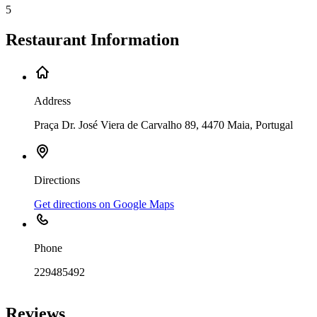
5
Restaurant Information
Address
Praça Dr. José Viera de Carvalho 89, 4470 Maia, Portugal
Directions
Get directions on Google Maps
Phone
229485492
Leaflet
|
©
OpenStreetMap
contributors
+
Reviews