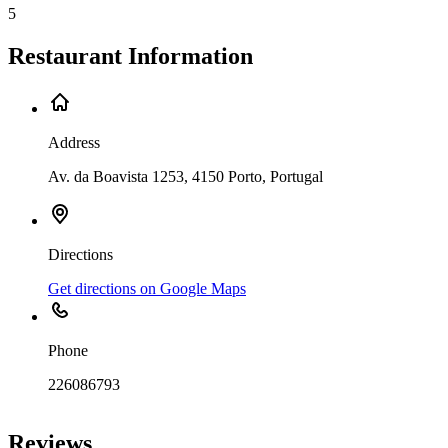
5
Restaurant Information
Address
Av. da Boavista 1253, 4150 Porto, Portugal
Directions
Get directions on Google Maps
Phone
226086793
Leaflet
|
©
OpenStreetMap
contributors
+
Reviews