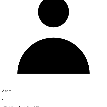
Andre
•