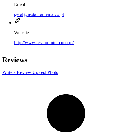
Email
geral@restaurantemarco.pt
Website
http://www.restaurantemarco.pt/
Leaflet
|
©
OpenStreetMap
contributors
+
Reviews
−
Write a Review
Upload Photo