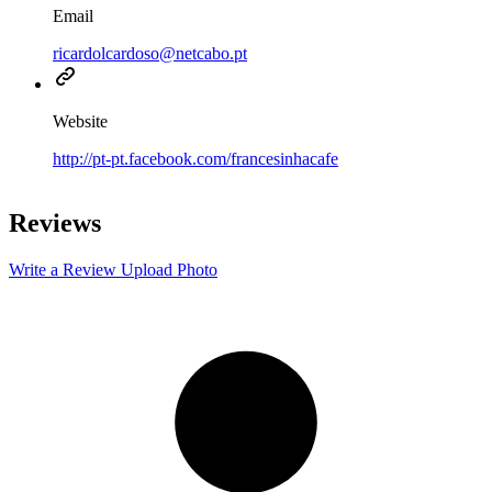
Email
ricardolcardoso@netcabo.pt
Website
http://pt-pt.facebook.com/francesinhacafe
Leaflet
|
©
OpenStreetMap
contributors
+
Reviews
−
Write a Review
Upload Photo